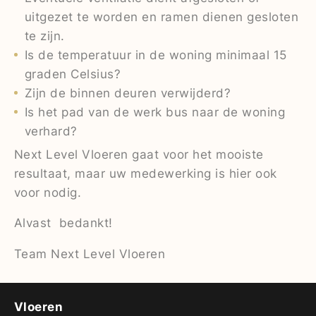
uitgezet te worden en ramen dienen gesloten
te zijn.
Is de temperatuur in de woning minimaal 15
graden Celsius?
Zijn de binnen deuren verwijderd?
Is het pad van de werk bus naar de woning
verhard?
Next Level Vloeren gaat voor het mooiste
resultaat, maar uw medewerking is hier ook
voor nodig.
Alvast bedankt!
Team Next Level Vloeren
Vloeren