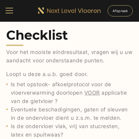
Afspraak
Checklist
Voor het mooiste eindresultaat, vragen wij u uw
aandacht voor onderstaande punten.
Loopt u deze a.u.b. goed door.
Is het opstook- afkoelprotocol voor de
vloerverwarming doorlopen
VOOR
applicatie
van de gietvloer ?
Eventuele beschadigingen, gaten of sleuven
in de ondervloer dient u z.s.m. te melden.
Is de ondervloer vlak, vrij van stucresten,
latex en spuitwaas?